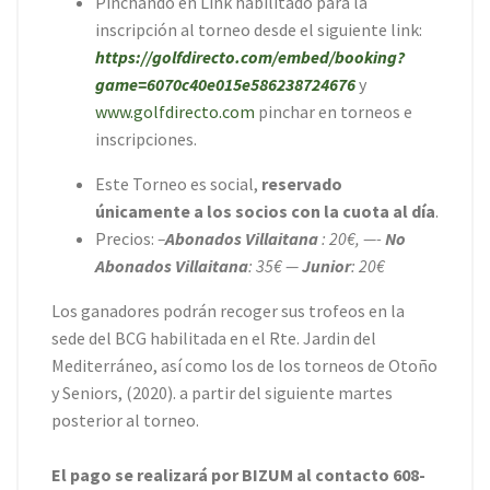
Pinchando en Link habilitado para la
inscripción al torneo desde el siguiente link:
https://golfdirecto.com/embed/booking?
game=6070c40e015e586238724676
y
www.golfdirecto.com
pinchar en torneos e
inscripciones.
Este Torneo es social,
reservado
únicamente a los socios con la cuota al día
.
Precios:
–
Abonados Villaitana
: 20€, —-
No
Abonados Villaitana
: 35€ —
Junior
: 20€
Los ganadores podrán recoger sus trofeos en la
sede del BCG habilitada en el Rte. Jardin del
Mediterráneo, así como los de los torneos de Otoño
y Seniors, (2020). a partir del siguiente martes
posterior al torneo.
El pago se realizará por BIZUM al contacto 608-