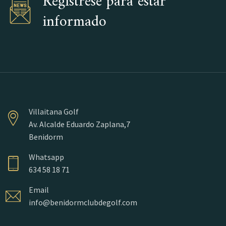
Regístrese para estar
informado
Villaitana Golf
Av. Alcalde Eduardo Zaplana,7
Benidorm
Whatsapp
634 58 18 71
Email
info@benidormclubdegolf.com