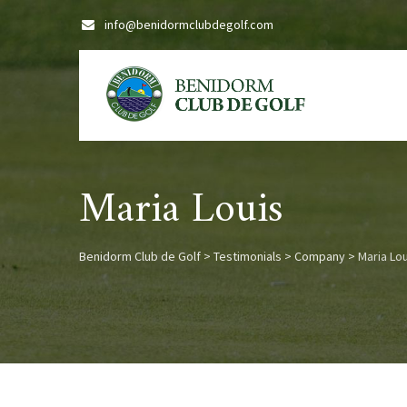
Skip
info@benidormclubdegolf.com
to
content
Maria Louis
Benidorm Club de Golf
>
Testimonials
>
Company
>
Maria Lou