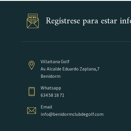
Regístrese para estar i
Villaitana Golf
Av. Alcalde Eduardo Zaplana,7
Benidorm
Whatsapp
634 58 18 71
Email
info@benidormclubdegolf.com