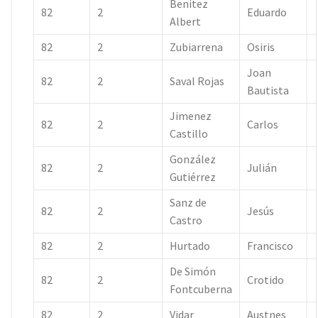
Benitez
82
2
Eduardo
Albert
82
2
Zubiarrena
Osiris
Joan
82
2
Saval Rojas
Bautista
Jimenez
82
2
Carlos
Castillo
González
82
2
Julián
Gutiérrez
Sanz de
82
2
Jesús
Castro
82
2
Hurtado
Francisco
De Simón
82
2
Crotido
Fontcuberna
82
2
Vidar
Austnes