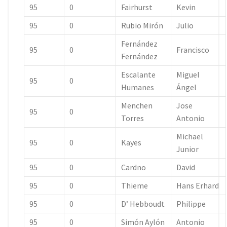
95
0
Fairhurst
Kevin
95
0
Rubio Mirón
Julio
Fernández
95
0
Francisco
Fernández
Escalante
Miguel
95
0
Humanes
Ángel
Menchen
Jose
95
0
Torres
Antonio
Michael
95
0
Kayes
Junior
95
0
Cardno
David
95
0
Thieme
Hans Erhard
95
0
D’ Hebboudt
Philippe
95
0
Simón Aylón
Antonio