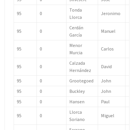
Tonda
95
0
Jeronimo
Llorca
Cerdán
95
0
Manuel
García
Menor
95
0
Carlos
Murcia
Calzada
95
0
David
Hernández
95
0
Grootegoed
John
95
0
Buckley
John
95
0
Hansen
Paul
Llorca
95
0
Miguel
Soriano
Serrano