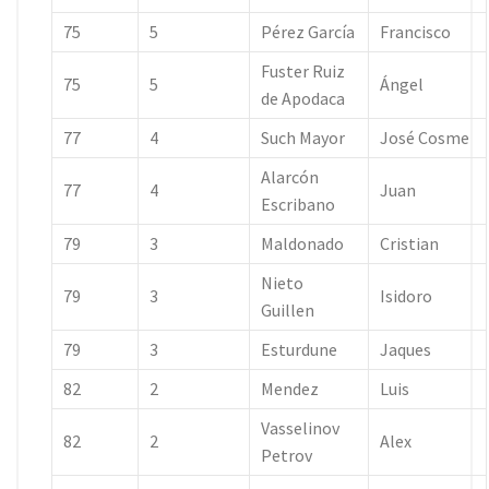
75
5
Pérez García
Francisco
Fuster Ruiz
75
5
Ángel
de Apodaca
77
4
Such Mayor
José Cosme
Alarcón
77
4
Juan
Escribano
79
3
Maldonado
Cristian
Nieto
79
3
Isidoro
Guillen
79
3
Esturdune
Jaques
82
2
Mendez
Luis
Vasselinov
82
2
Alex
Petrov