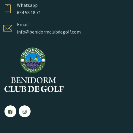
Whatsapp
634 58 18 71
Email
info@benidormclubdegolf.com