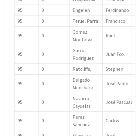
95
0
Engelen
Ferdinando
95
0
Teruel Parra
Francisco
Gómez
95
0
Raúl
Montalva
Garcia
95
0
Juan Fco.
Rodriguez
95
0
Ratcliffe,
Stephen
Delgado
95
0
José Pablo
Menchaca
Navarro
95
0
José Pascual
Cayuelas
Perez
95
0
Carlos
Sánchez
95
0
Silvestre
José