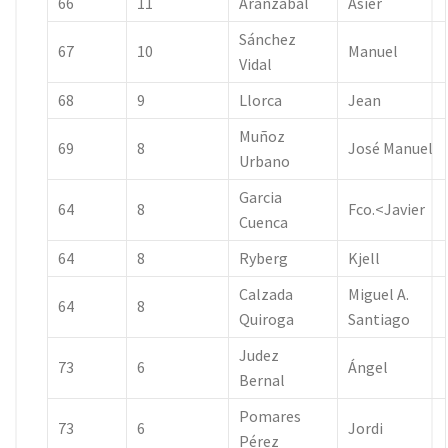
66
11
Aranzabal
Asier
Sánchez
67
10
Manuel
Vidal
68
9
Llorca
Jean
Muñoz
69
8
José Manuel
Urbano
Garcia
64
8
Fco.<Javier
Cuenca
64
8
Ryberg
Kjell
Calzada
Miguel A.
64
8
Quiroga
Santiago
Judez
73
6
Ángel
Bernal
Pomares
73
6
Jordi
Pérez