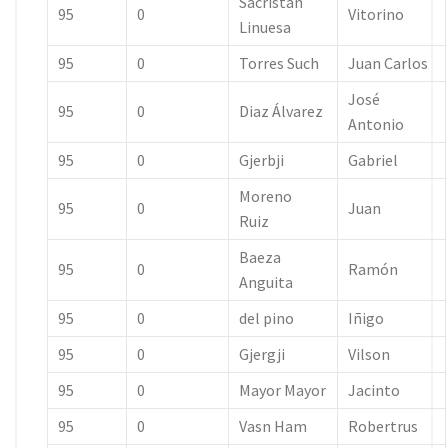
Sacristan
95
0
Vitorino
Linuesa
95
0
Torres Such
Juan Carlos
José
95
0
Diaz Álvarez
Antonio
95
0
Gjerbji
Gabriel
Moreno
95
0
Juan
Ruiz
Baeza
95
0
Ramón
Anguita
95
0
del pino
Iñigo
95
0
Gjergji
Vilson
95
0
Mayor Mayor
Jacinto
95
0
Vasn Ham
Robertrus