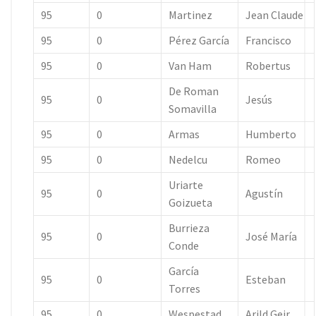
95
0
Martinez
Jean Claude
95
0
Pérez García
Francisco
95
0
Van Ham
Robertus
De Roman
95
0
Jesús
Somavilla
95
0
Armas
Humberto
95
0
Nedelcu
Romeo
Uriarte
95
0
Agustín
Goizueta
Burrieza
95
0
José María
Conde
García
95
0
Esteban
Torres
95
0
Wespestad
Arild Geir