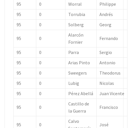
95
0
Worral
Philippe
95
0
Torrubia
Andrés
95
0
Solberg
Georg
Alarcón
95
0
Fernando
Fornier
95
0
Parra
Sergio
95
0
Arias Pinto
Antonio
95
0
Sweegers
Theodorus
95
0
Lubig
Nicolas
95
0
Pérez Abellá
Juan Vicente
Castillo de
95
0
Francisco
la Guerra
Calvo
95
0
José