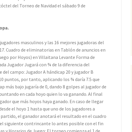
 cóctel del Torneo de Navidad el sábado 9 de
opa.
ugadores masculinos y las 16 mejores jugadoras del
17. Cuadro de eliminatorias en Tablón de anuncios en
Juego por Hoyos) en Villaitana Levante Forma de
ada Jugador Jugará con ¾ de la diferencia del
pe del campo: Jugador A hándicap 20 y jugador B
10 puntos, por tanto, aplicando los ¾ daría 7.5 que
cap más bajo jugaría de 0, dando 8 golpes al jugador de
apuntando en cada hoyo quien lo va ganando. Al final
jugador que más hoyos haya ganado. En caso de llegar
esde el hoyo 1 hasta que uno de los jugadores a
 partido, el ganador anotará el resultado en el cuadro
l siguiente contrincante lo antes posible con el fin
has y Horarios de Juego: El torneo comienza el 1 de