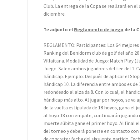
Club. La entrega de la Copa se realizará en el
diciembre.
Te adjunto el
Reglamento de juego
de la C
REGLAMENTO: Participantes: Los 64 mejores j
Ranking del Benidorm club de golf del año 20
Villaitana. Modalidad de Juego: Match Play (
Juego: Salen ambos jugadores del tee del 1. C
hándicap. Ejemplo: Después de aplicar el Slo
hándicap 10. La diferencia entre ambos es de 
redondeado al alza da 8. Con lo cual, el hándi
hándicap más alto. Al jugar por hoyos, se va 
de la vuelta estipulada de 18 hoyos, gana el 
al hoyo 18 con empate, continuarán jugando d
muerte súbita gane el primer hoyo. Al final el
del torneo y deberá ponerse en contacto con e
de concretar fecha del siguiente partido. Fec