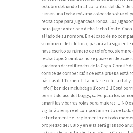
octubre debiendo finalizar antes del día 8 de
tienen una fecha máxima colocada sobre el pan
fecha tope para jugar cada ronda. Los jugador
hora jugar anterior a dicha fecha límite. Cad
al lado de su nombre. En el caso de no compa
su número de teléfono, pasará a la siguiente
haya escrito su número de teléfono, siempre q
fecha tope. Si ambos no se pusiesen de acuer
quedarán descalificados de la Copa. Comité de
comité de competición de esta prueba está 
básicas del Torneo:  La bola se coloca (tal y 
info@benidormclubdegolf.com 2  Está permit
permitido uso del buggy, salvo para los senior
amarillas y barras rojas para mujeres.  NO e
vigilará siempre el comportamiento de todos
estrictamente el reglamento en todo moment
propiedad del Club y en ella será grabado 
así sucesivamente año tras año. La Copa esta