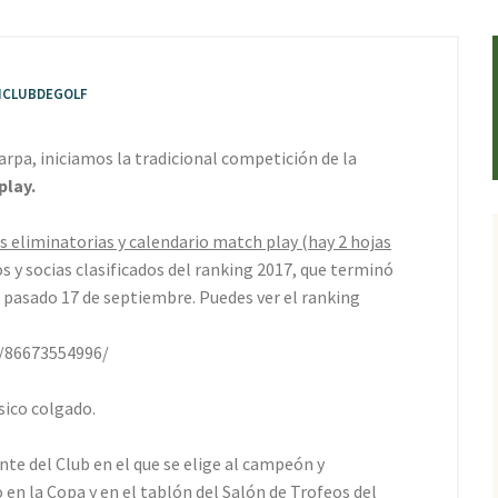
CLUBDEGOLF
arpa, iniciamos la tradicional competición de la
play.
s eliminatorias y calendario match play (hay 2 hojas
s y socias clasificados del ranking 2017, que terminó
 pasado 17 de septiembre. Puedes ver el ranking
/86673554996/
sico colgado.
te del Club en el que se elige al campeón y
n la Copa y en el tablón del Salón de Trofeos del