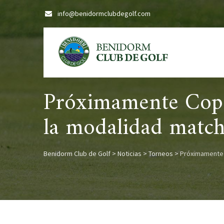
Skip
info@benidormclubdegolf.com
to
content
Próximamente Copa
la modalidad match
Benidorm Club de Golf
>
Noticias
>
Torneos
>
Próximamente 