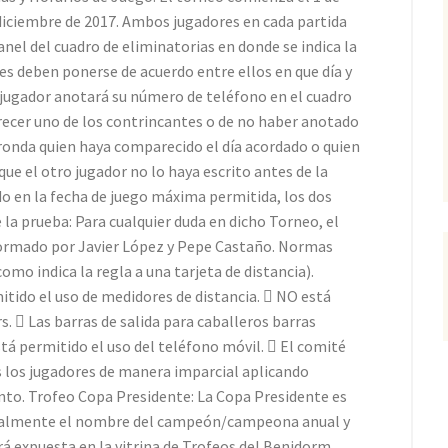
 diciembre de 2017. Ambos jugadores en cada partida
el del cuadro de eliminatorias en donde se indica la
es deben ponerse de acuerdo entre ellos en que día y
a jugador anotará su número de teléfono en el cuadro
recer uno de los contrincantes o de no haber anotado
 ronda quien haya comparecido el día acordado o quien
ue el otro jugador no lo haya escrito antes de la
do en la fecha de juego máxima permitida, los dos
 la prueba: Para cualquier duda en dicho Torneo, el
formado por Javier López y Pepe Castaño. Normas
como indica la regla a una tarjeta de distancia).
ido el uso de medidores de distancia.  NO está
s.  Las barras de salida para caballeros barras
stá permitido el uso del teléfono móvil.  El comité
 los jugadores de manera imparcial aplicando
o. Trofeo Copa Presidente: La Copa Presidente es
anualmente el nombre del campeón/campeona anual y
rá expuesta en la vitrina de Trofeos del Benidorm