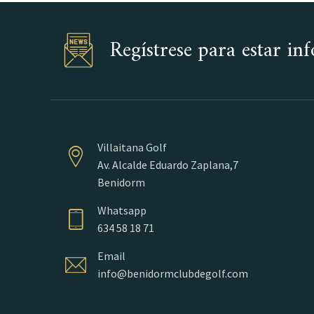
Regístrese para estar i
Villaitana Golf
Av. Alcalde Eduardo Zaplana,7
Benidorm
Whatsapp
634 58 18 71
Email
info@benidormclubdegolf.com