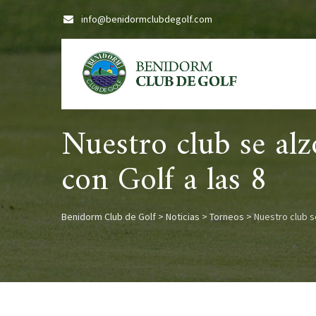
Skip
info@benidormclubdegolf.com
to
content
Nuestro club se al
con Golf a las 8
Benidorm Club de Golf
>
Noticias
>
Torneos
>
Nuestro club s