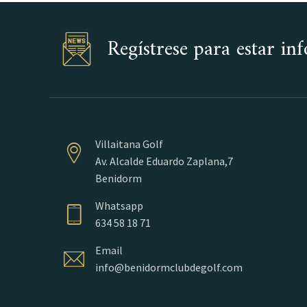
Regístrese para estar i
Villaitana Golf
Av. Alcalde Eduardo Zaplana,7
Benidorm
Whatsapp
634 58 18 71
Email
info@benidormclubdegolf.com