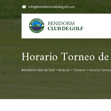
Skip
info@benidormclubdegolf.com
to
content
Horario Torneo de
Benidorm Club de Golf
>
Noticias
>
Torneos
>
Horario Torne