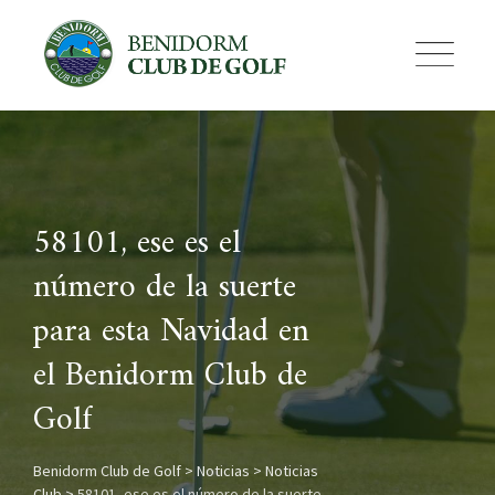
Skip
to
content
58101, ese es el
número de la suerte
para esta Navidad en
el Benidorm Club de
Golf
Benidorm Club de Golf
>
Noticias
>
Noticias
Club
>
58101, ese es el número de la suerte