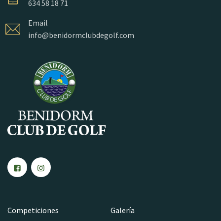
634 58 18 71
Email
info@benidormclubdegolf.com
Competiciones
Galería