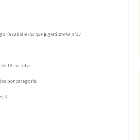
egoría caballeros que jugará
stroke play
.
de 14 inscritas.
os por categorí­a.
s 3.