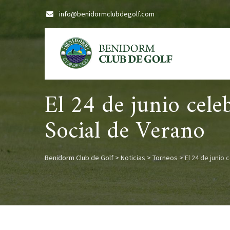
Skip
info@benidormclubdegolf.com
to
content
El 24 de junio cel
Social de Verano
Benidorm Club de Golf
>
Noticias
>
Torneos
>
El 24 de junio