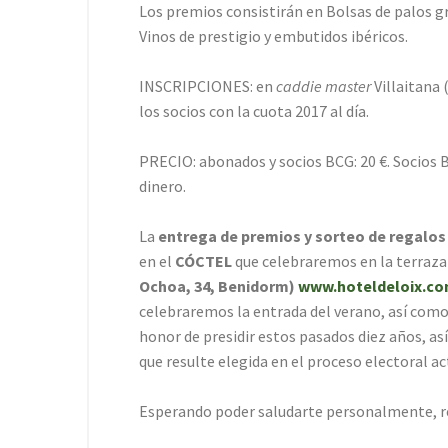
Los premios consistirán en Bolsas de palos gr
Vinos de prestigio y embutidos ibéricos.
INSCRIPCIONES: en
caddie master
Villaitana 
los socios con la cuota 2017 al día.
PRECIO: abonados y socios BCG: 20 €. Socios B
dinero.
La
entrega de premios y sorteo de regalos
en el
C
ÓCTEL
que celebraremos en la terraza
Ochoa, 34, Benidorm)
www.hoteldeloix.c
celebraremos la entrada del verano, así como 
honor de presidir estos pasados diez años, as
que resulte elegida en el proceso electoral a
Esperando poder saludarte personalmente, re