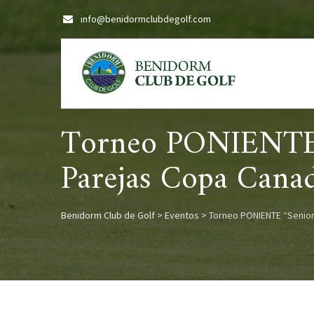
Skip
info@benidormclubdegolf.com
to
content
Torneo PONIENTE 
Parejas Copa Cana
Benidorm Club de Golf
>
Eventos
>
Torneo PONIENTE “Senior