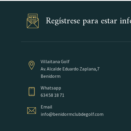
Regístrese para estar i
Villaitana Golf
Av. Alcalde Eduardo Zaplana,7
Benidorm
Whatsapp
634 58 18 71
Email
info@benidormclubdegolf.com