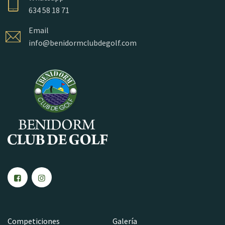
634 58 18 71
Email
info@benidormclubdegolf.com
Competiciones
Galería