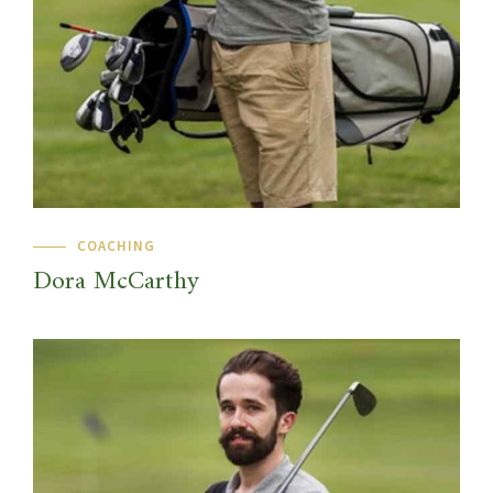
COACHING
Dora McCarthy