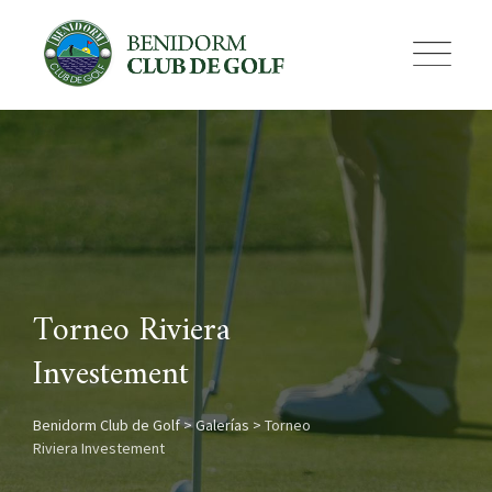
Skip
to
content
Torneo Riviera
Investement
Benidorm Club de Golf
>
Galerías
>
Torneo
Riviera Investement