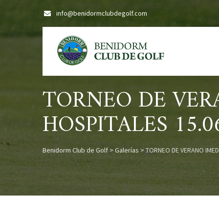
Skip
info@benidormclubdegolf.com
to
content
TORNEO DE VER
HOSPITALES 15.0
Benidorm Club de Golf
>
Galerías
>
TORNEO DE VERANO IMED 