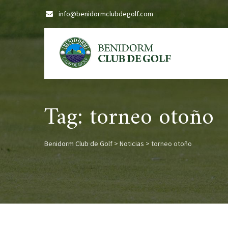
Skip
info@benidormclubdegolf.com
to
content
Tag: torneo otoño
Benidorm Club de Golf
>
Noticias
>
torneo otoño