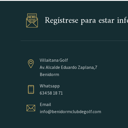
Regístrese para estar i
Villaitana Golf
Av. Alcalde Eduardo Zaplana,7
Benidorm
Whatsapp
634 58 18 71
Email
info@benidormclubdegolf.com