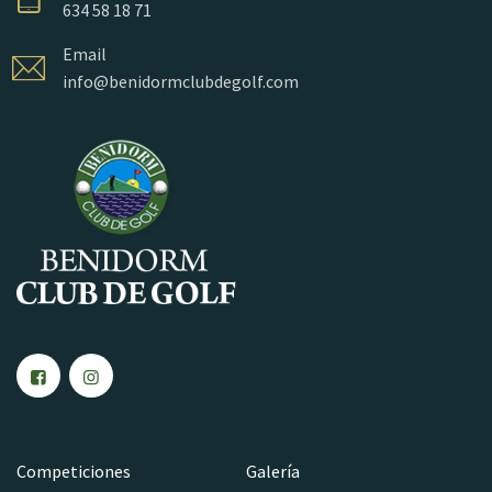
634 58 18 71
Email
info@benidormclubdegolf.com
Competiciones
Galería